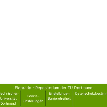
Eldorado - Repositorium der TU Dortmund
Technischen
Einstellungen
Datenschutzbestim
Cookie-
Universität
Barrierefreiheit
Einstellungen
Dortmund