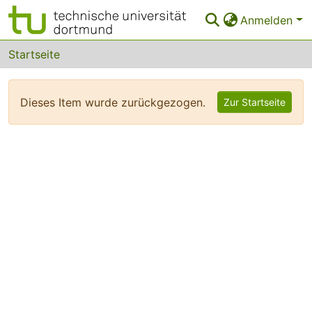
Anmelden
Bereiche & Sammlungen
Startseite
Das gesamte Repositorium
Dieses Item wurde zurückgezogen.
Zur Startseite
FAQ
Leitlinien
Zurück zur Startseite