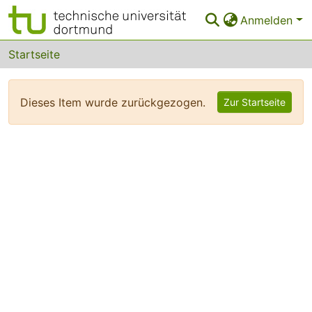
Anmelden
Bereiche & Sammlungen
Startseite
Das gesamte Repositorium
Dieses Item wurde zurückgezogen.
Zur Startseite
FAQ
Leitlinien
Zurück zur Startseite