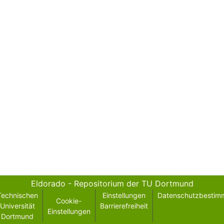
Eldorado - Repositorium der TU Dortmund
Technischen
Einstellungen
Datenschutzbestim
Cookie-
Universität
Barrierefreiheit
Einstellungen
Dortmund