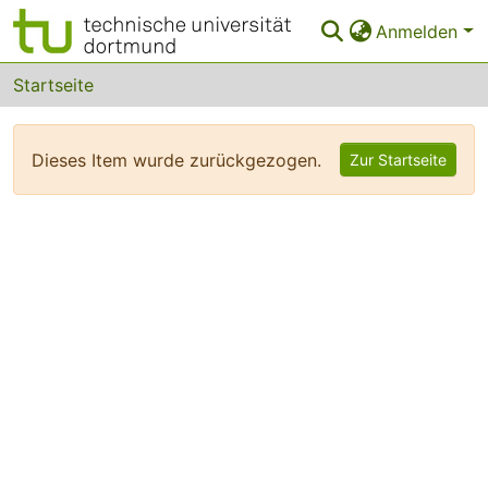
Anmelden
Bereiche & Sammlungen
Startseite
Das gesamte Repositorium
Dieses Item wurde zurückgezogen.
Zur Startseite
FAQ
Leitlinien
Zurück zur Startseite