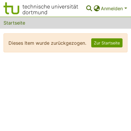
Anmelden
Bereiche & Sammlungen
Startseite
Das gesamte Repositorium
Dieses Item wurde zurückgezogen.
Zur Startseite
FAQ
Leitlinien
Zurück zur Startseite