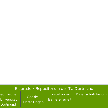
Eldorado - Repositorium der TU Dortmund
Technischen
Einstellungen
Datenschutzbestim
Cookie-
Universität
Barrierefreiheit
Einstellungen
Dortmund