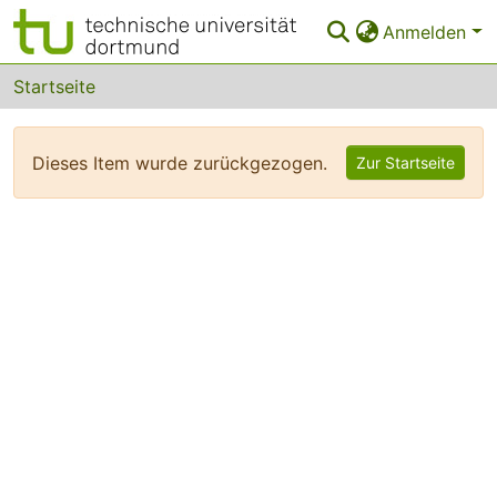
Anmelden
Bereiche & Sammlungen
Startseite
Das gesamte Repositorium
Dieses Item wurde zurückgezogen.
Zur Startseite
FAQ
Leitlinien
Zurück zur Startseite