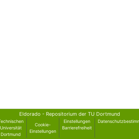
Eldorado - Repositorium der TU Dortmund
Technischen
Einstellungen
Datenschutzbestim
Cookie-
Universität
Barrierefreiheit
Einstellungen
Dortmund