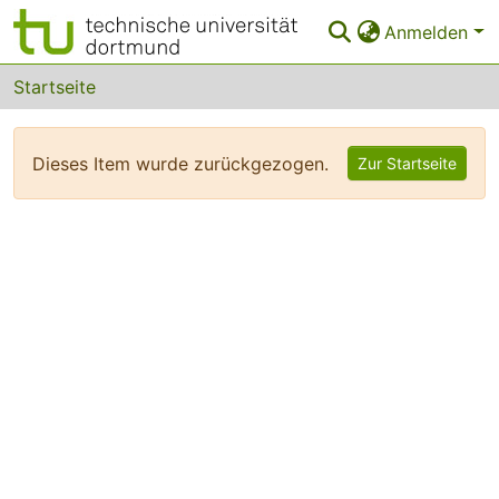
Anmelden
Bereiche & Sammlungen
Startseite
Das gesamte Repositorium
Dieses Item wurde zurückgezogen.
Zur Startseite
FAQ
Leitlinien
Zurück zur Startseite