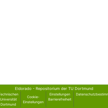
Eldorado - Repositorium der TU Dortmund
Technischen
Einstellungen
Datenschutzbestim
Cookie-
Universität
Barrierefreiheit
Einstellungen
Dortmund