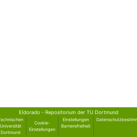
Eldorado - Repositorium der TU Dortmund
Technischen
Einstellungen
Datenschutzbestim
Cookie-
Universität
Barrierefreiheit
Einstellungen
Dortmund