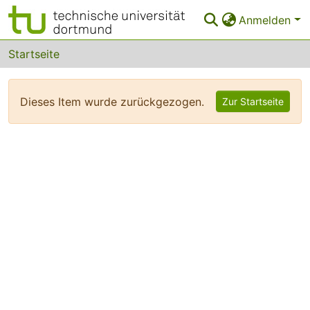
Anmelden
Bereiche & Sammlungen
Startseite
Das gesamte Repositorium
Dieses Item wurde zurückgezogen.
Zur Startseite
FAQ
Leitlinien
Zurück zur Startseite