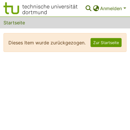
Anmelden
Bereiche & Sammlungen
Startseite
Das gesamte Repositorium
Dieses Item wurde zurückgezogen.
Zur Startseite
FAQ
Leitlinien
Zurück zur Startseite