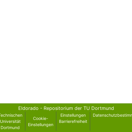
Eldorado - Repositorium der TU Dortmund
Technischen
Einstellungen
Datenschutzbestim
Cookie-
Universität
Barrierefreiheit
Einstellungen
Dortmund