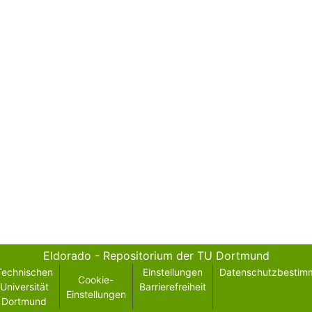
Eldorado - Repositorium der TU Dortmund
Technischen
Einstellungen
Datenschutzbestim
Cookie-
Universität
Barrierefreiheit
Einstellungen
Dortmund