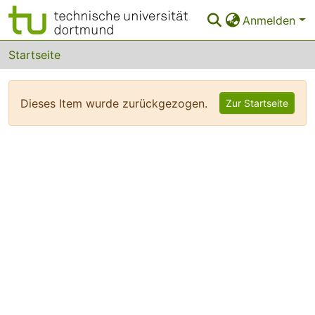
Anmelden
Bereiche & Sammlungen
Startseite
Das gesamte Repositorium
Dieses Item wurde zurückgezogen.
Zur Startseite
FAQ
Leitlinien
Zurück zur Startseite