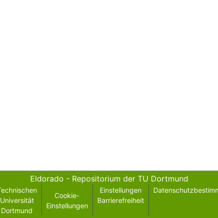
Eldorado - Repositorium der TU Dortmund
Technischen
Einstellungen
Datenschutzbestim
Cookie-
Universität
Barrierefreiheit
Einstellungen
Dortmund