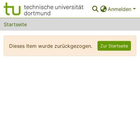
Anmelden
Bereiche & Sammlungen
Startseite
Das gesamte Repositorium
Dieses Item wurde zurückgezogen.
Zur Startseite
FAQ
Leitlinien
Zurück zur Startseite