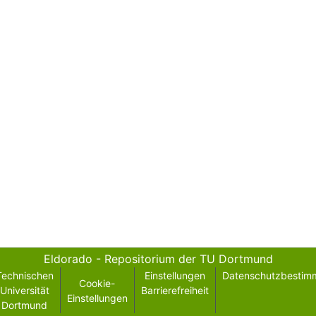
Eldorado - Repositorium der TU Dortmund
Technischen
Einstellungen
Datenschutzbestim
Cookie-
Universität
Barrierefreiheit
Einstellungen
Dortmund