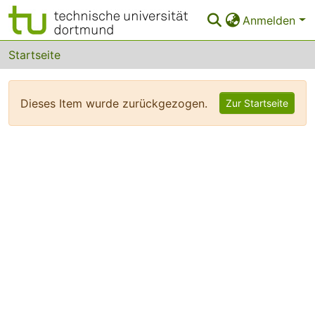
Anmelden
Bereiche & Sammlungen
Startseite
Das gesamte Repositorium
Dieses Item wurde zurückgezogen.
Zur Startseite
FAQ
Leitlinien
Zurück zur Startseite