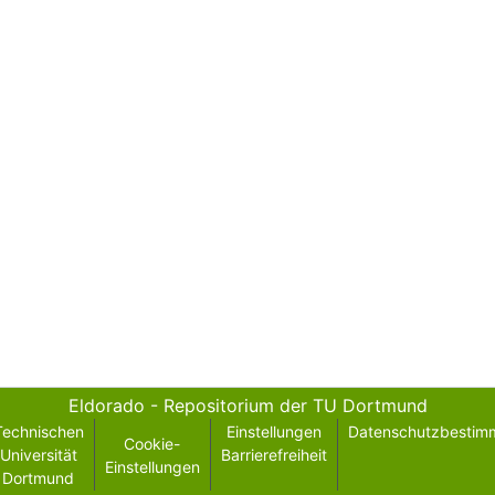
Eldorado - Repositorium der TU Dortmund
Technischen
Einstellungen
Datenschutzbestim
Cookie-
Universität
Barrierefreiheit
Einstellungen
Dortmund