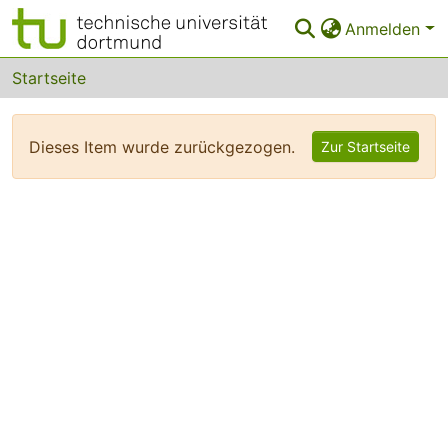
Anmelden
Bereiche & Sammlungen
Startseite
Das gesamte Repositorium
Dieses Item wurde zurückgezogen.
Zur Startseite
FAQ
Leitlinien
Zurück zur Startseite