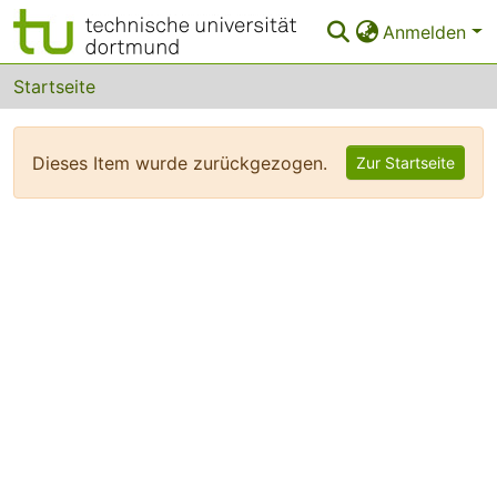
Anmelden
Bereiche & Sammlungen
Startseite
Das gesamte Repositorium
Dieses Item wurde zurückgezogen.
Zur Startseite
FAQ
Leitlinien
Zurück zur Startseite