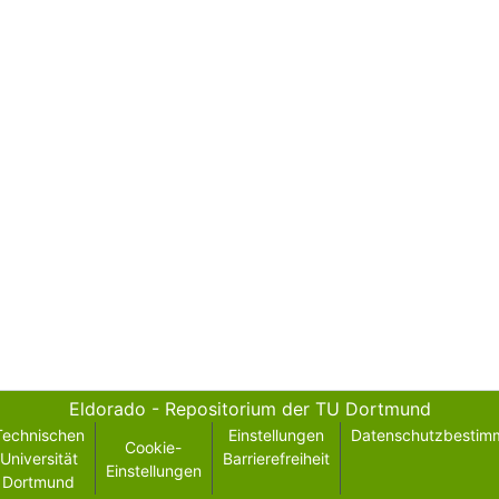
Eldorado - Repositorium der TU Dortmund
Technischen
Einstellungen
Datenschutzbestim
Cookie-
Universität
Barrierefreiheit
Einstellungen
Dortmund