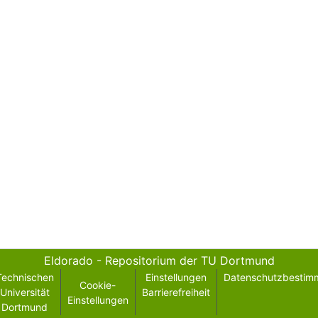
Eldorado - Repositorium der TU Dortmund
Technischen
Einstellungen
Datenschutzbestim
Cookie-
Universität
Barrierefreiheit
Einstellungen
Dortmund