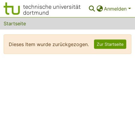
Anmelden
Bereiche & Sammlungen
Startseite
Das gesamte Repositorium
Dieses Item wurde zurückgezogen.
Zur Startseite
FAQ
Leitlinien
Zurück zur Startseite