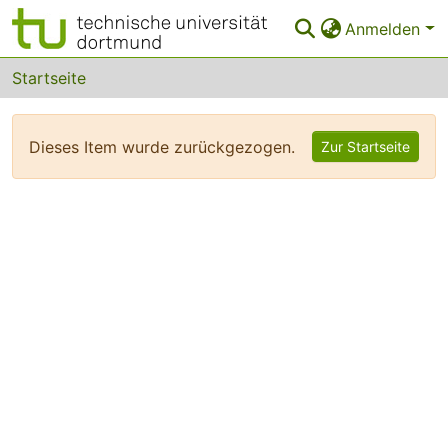
Anmelden
Bereiche & Sammlungen
Startseite
Das gesamte Repositorium
Dieses Item wurde zurückgezogen.
Zur Startseite
FAQ
Leitlinien
Zurück zur Startseite