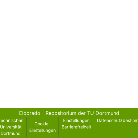
Eldorado - Repositorium der TU Dortmund
Technischen
Einstellungen
Datenschutzbestim
Cookie-
Universität
Barrierefreiheit
Einstellungen
Dortmund