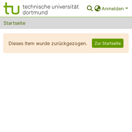
Anmelden
Bereiche & Sammlungen
Startseite
Das gesamte Repositorium
Dieses Item wurde zurückgezogen.
Zur Startseite
FAQ
Leitlinien
Zurück zur Startseite