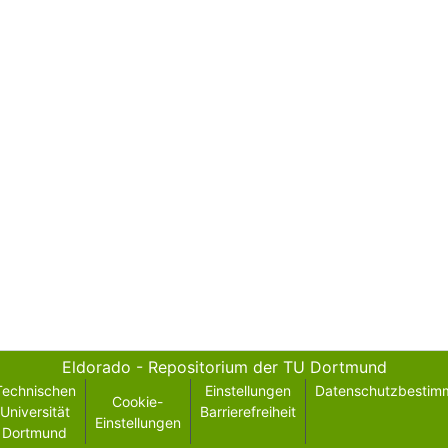
Eldorado - Repositorium der TU Dortmund
Technischen
Einstellungen
Datenschutzbestim
Cookie-
Universität
Barrierefreiheit
Einstellungen
Dortmund