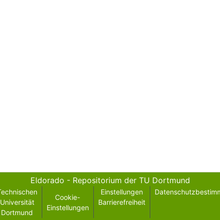
Eldorado - Repositorium der TU Dortmund
Technischen
Einstellungen
Datenschutzbestim
Cookie-
Universität
Barrierefreiheit
Einstellungen
Dortmund