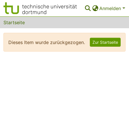
Anmelden
Bereiche & Sammlungen
Startseite
Das gesamte Repositorium
Dieses Item wurde zurückgezogen.
Zur Startseite
FAQ
Leitlinien
Zurück zur Startseite