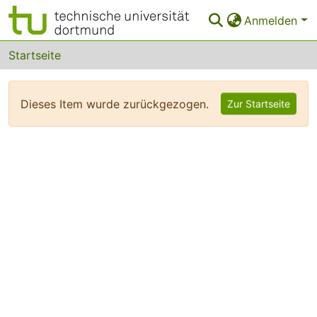
Anmelden
Bereiche & Sammlungen
Startseite
Das gesamte Repositorium
Dieses Item wurde zurückgezogen.
Zur Startseite
FAQ
Leitlinien
Zurück zur Startseite