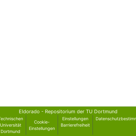
Eldorado - Repositorium der TU Dortmund
Technischen
Einstellungen
Datenschutzbestim
Cookie-
Universität
Barrierefreiheit
Einstellungen
Dortmund