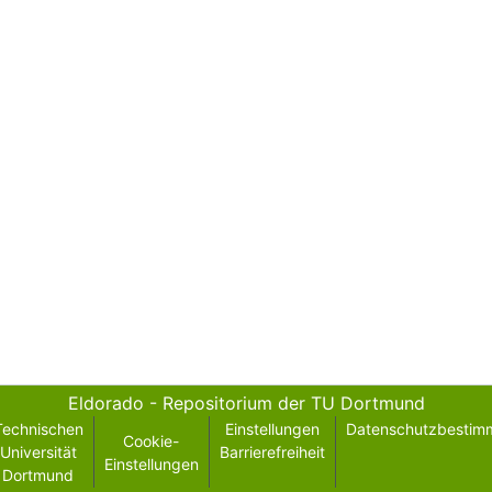
Eldorado - Repositorium der TU Dortmund
Technischen
Einstellungen
Datenschutzbestim
Cookie-
Universität
Barrierefreiheit
Einstellungen
Dortmund