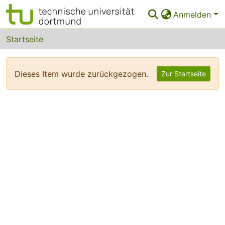
Anmelden
Bereiche & Sammlungen
Startseite
Das gesamte Repositorium
Dieses Item wurde zurückgezogen.
Zur Startseite
FAQ
Leitlinien
Zurück zur Startseite