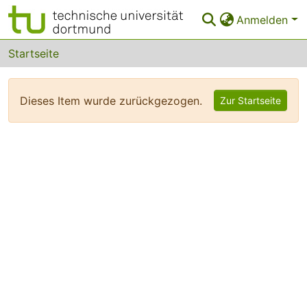
Anmelden
Bereiche & Sammlungen
Startseite
Das gesamte Repositorium
Dieses Item wurde zurückgezogen.
Zur Startseite
FAQ
Leitlinien
Zurück zur Startseite