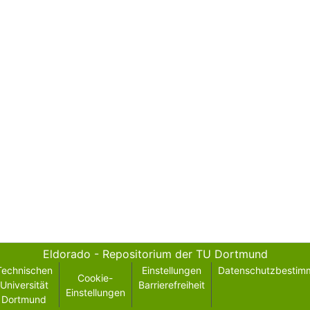
Eldorado - Repositorium der TU Dortmund
Technischen
Einstellungen
Datenschutzbestim
Cookie-
Universität
Barrierefreiheit
Einstellungen
Dortmund