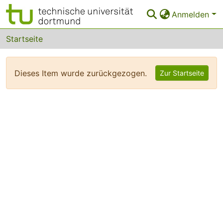
Anmelden
Bereiche & Sammlungen
Startseite
Das gesamte Repositorium
Dieses Item wurde zurückgezogen.
Zur Startseite
FAQ
Leitlinien
Zurück zur Startseite