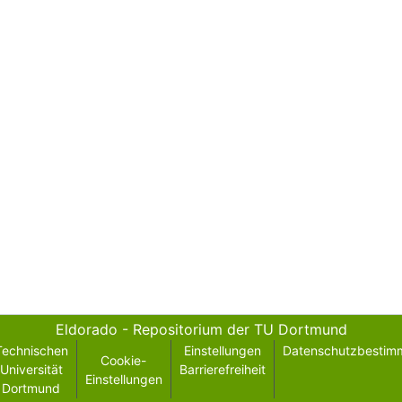
Eldorado - Repositorium der TU Dortmund
Technischen
Einstellungen
Datenschutzbestim
Cookie-
Universität
Barrierefreiheit
Einstellungen
Dortmund