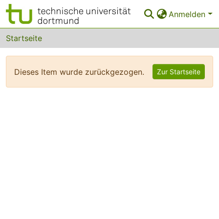
Anmelden
Bereiche & Sammlungen
Startseite
Das gesamte Repositorium
Dieses Item wurde zurückgezogen.
Zur Startseite
FAQ
Leitlinien
Zurück zur Startseite