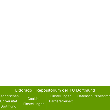
Eldorado - Repositorium der TU Dortmund
Technischen
Einstellungen
Datenschutzbestim
Cookie-
Universität
Barrierefreiheit
Einstellungen
Dortmund