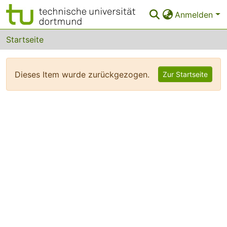
Anmelden
Bereiche & Sammlungen
Startseite
Das gesamte Repositorium
Dieses Item wurde zurückgezogen.
Zur Startseite
FAQ
Leitlinien
Zurück zur Startseite