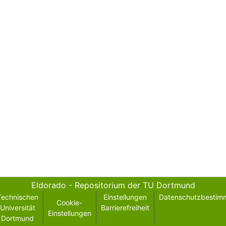
Eldorado - Repositorium der TU Dortmund
Technischen
Einstellungen
Datenschutzbestim
Cookie-
Universität
Barrierefreiheit
Einstellungen
Dortmund