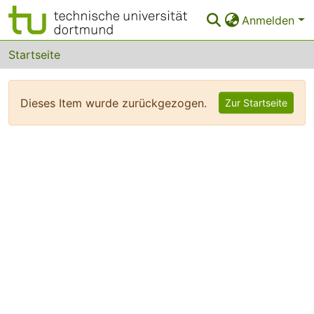
Anmelden
Bereiche & Sammlungen
Startseite
Das gesamte Repositorium
Dieses Item wurde zurückgezogen.
Zur Startseite
FAQ
Leitlinien
Zurück zur Startseite