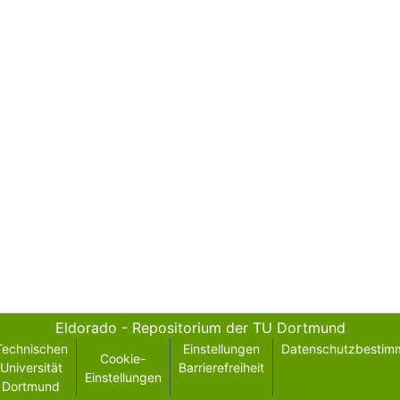
Eldorado - Repositorium der TU Dortmund
Technischen
Einstellungen
Datenschutzbestim
Cookie-
Universität
Barrierefreiheit
Einstellungen
Dortmund