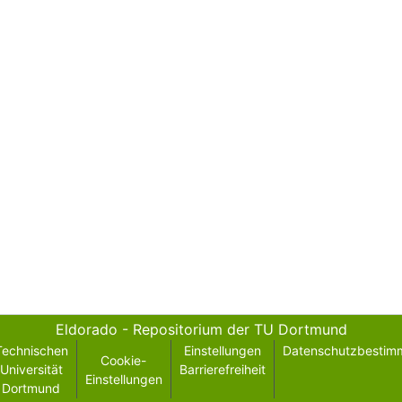
Eldorado - Repositorium der TU Dortmund
Technischen
Einstellungen
Datenschutzbestim
Cookie-
Universität
Barrierefreiheit
Einstellungen
Dortmund