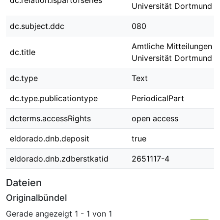
dc.relation.ispartofseries
Universität Dortmund ; 
dc.subject.ddc
080
Amtliche Mitteilungen 
dc.title
Universität Dortmund N
dc.type
Text
dc.type.publicationtype
PeriodicalPart
dcterms.accessRights
open access
eldorado.dnb.deposit
true
eldorado.dnb.zdberstkatid
2651117-4
Dateien
Originalbündel
Gerade angezeigt
1 - 1 von 1