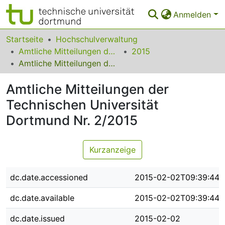
Anmelden
Bereiche & Sammlungen
Startseite
Hochschulverwaltung
Amtliche Mitteilungen der Technischen Universität Dortmund
2015
Das gesamte Repositorium
Amtliche Mitteilungen der Technischen Universität Dortmund Nr. 2/2015
Statistiken
Amtliche Mitteilungen der
FAQ
Technischen Universität
Dortmund Nr. 2/2015
Leitlinien
Zurück zur Startseite
Kurzanzeige
dc.date.accessioned
2015-02-02T09:39:44Z
dc.date.available
2015-02-02T09:39:44Z
dc.date.issued
2015-02-02