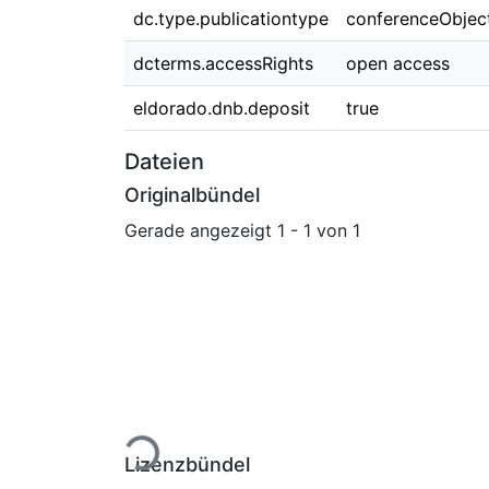
dc.type.publicationtype
conferenceObjec
dcterms.accessRights
open access
eldorado.dnb.deposit
true
Dateien
Originalbündel
Gerade angezeigt
1 - 1 von 1
Lade...
Lizenzbündel