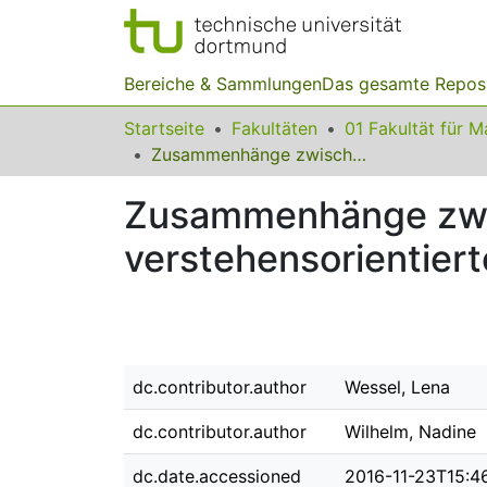
Bereiche & Sammlungen
Das gesamte Repos
Startseite
Fakultäten
Zusammenhänge zwischen Sprachkompetenz und verstehensorientierter Leistung beim Umgang mit Brüchen
Zusammenhänge zwi
verstehensorientier
dc.contributor.author
Wessel, Lena
dc.contributor.author
Wilhelm, Nadine
dc.date.accessioned
2016-11-23T15:4