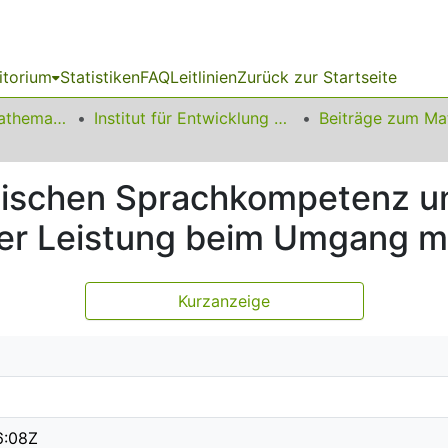
itorium
Statistiken
FAQ
Leitlinien
Zurück zur Startseite
01 Fakultät für Mathematik
Institut für Entwicklung und Erforschung des Mathematikunterrichts
schen Sprachkompetenz u
ter Leistung beim Umgang m
Kurzanzeige
6:08Z