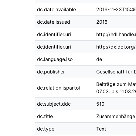
dc.date.available
2016-11-23T15:4
dc.date.issued
2016
dc.identifier.uri
http://hdl.handl
dc.identifier.uri
http://dx.doi.or
dc.language.iso
de
dc.publisher
Gesellschaft für
Beiträge zum Mat
dc.relation.ispartof
07.03. bis 11.03.
dc.subject.ddc
510
dc.title
Zusammenhänge z
dc.type
Text