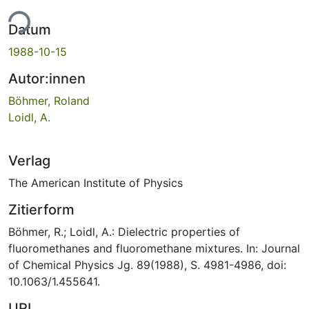
ade...
Datum
1988-10-15
Autor:innen
Böhmer, Roland
Loidl, A.
Verlag
The American Institute of Physics
Zitierform
Böhmer, R.; Loidl, A.: Dielectric properties of
fluoromethanes and fluoromethane mixtures. In: Journal
of Chemical Physics Jg. 89(1988), S. 4981-4986, doi:
10.1063/1.455641.
URI