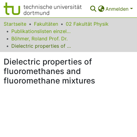
Anmelden
Bereiche & Sammlungen
Startseite
Fakultäten
02 Fakultät Physik
Publikationslisten einzelner Fakultätsangehöriger
Das gesamte Repositorium
Böhmer, Roland Prof. Dr.
Dielectric properties of fluoromethanes and fluoromethane mixtures
Statistiken
Dielectric properties of
FAQ
fluoromethanes and
Leitlinien
fluoromethane mixtures
Zurück zur Startseite