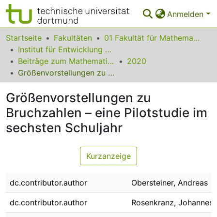
Anmelden
Bereiche & Sammlungen
Startseite
Fakultäten
01 Fakultät für Mathematik
Institut für Entwicklung und Erforschung des Mathematikunterrichts
Das gesamte Repositorium
Beiträge zum Mathematikunterricht
2020
Größenvorstellungen zu Bruchzahlen – eine Pilotstudie im sechsten Schuljahr
Statistiken
Größenvorstellungen zu
FAQ
Bruchzahlen – eine Pilotstudie im
Leitlinien
sechsten Schuljahr
Zurück zur Startseite
Kurzanzeige
dc.contributor.author
Obersteiner, Andreas
dc.contributor.author
Rosenkranz, Johannes