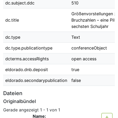
dc.subject.ddc
510
Größenvorstellungen z
dc.title
Bruchzahlen – eine Pilo
sechsten Schuljahr
dc.type
Text
dc.type.publicationtype
conferenceObject
dcterms.accessRights
open access
eldorado.dnb.deposit
true
eldorado.secondarypublication
false
Dateien
Originalbündel
Gerade angezeigt
1 - 1 von 1
Name: