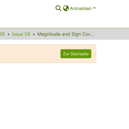
Anmelden
86
Issue 09
Magnitude and Sign Correlations in Heartbeat Fluctuations
Zur Startseite