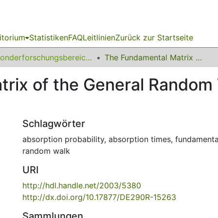
itorium
Statistiken
FAQ
Leitlinien
Zurück zur Startseite
Sonderforschungsbereich (SFB) 531
The Fundamental Matrix of the General Random Walk with Absorbing Boundaries
rix of the General Random 
Schlagwörter
absorption probability
,
absorption times
,
fundamenta
random walk
URI
http://hdl.handle.net/2003/5380
http://dx.doi.org/10.17877/DE290R-15263
Sammlungen