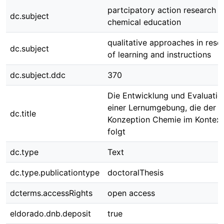
partcipatory action research w
dc.subject
chemical education
qualitative approaches in rese
dc.subject
of learning and instructions
dc.subject.ddc
370
Die Entwicklung und Evaluatio
einer Lernumgebung, die der
dc.title
Konzeption Chemie im Kontext
folgt
dc.type
Text
dc.type.publicationtype
doctoralThesis
dcterms.accessRights
open access
eldorado.dnb.deposit
true