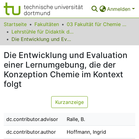
Anmelden
Bereiche & Sammlungen
Startseite
Fakultäten
03 Fakultät für Chemie und Chemische Biologie
Lehrstühle für Didaktik der Chemie
Das gesamte Repositorium
Die Entwicklung und Evaluation einer Lernumgebung, die der Konzeption Chemie im Kontext folgt
Statistiken
Die Entwicklung und Evaluation
FAQ
einer Lernumgebung, die der
Konzeption Chemie im Kontext
Leitlinien
folgt
Zurück zur Startseite
Kurzanzeige
dc.contributor.advisor
Ralle, B.
dc.contributor.author
Hoffmann, Ingrid