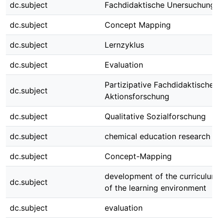
dc.subject
Fachdidaktische Unersuchung
dc.subject
Concept Mapping
dc.subject
Lernzyklus
dc.subject
Evaluation
Partizipative Fachdidaktische
dc.subject
Aktionsforschung
dc.subject
Qualitative Sozialforschung
dc.subject
chemical education research
dc.subject
Concept-Mapping
development of the curriculu
dc.subject
of the learning environment
dc.subject
evaluation