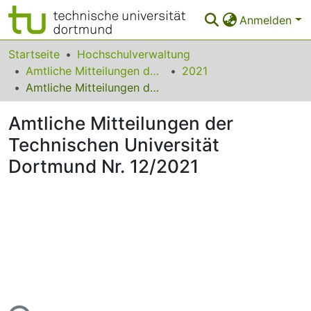
Anmelden
Bereiche & Sammlungen
Startseite
Hochschulverwaltung
Amtliche Mitteilungen der Technischen Universität Dortmund
2021
Das gesamte Repositorium
Amtliche Mitteilungen der Technischen Universität Dortmund Nr. 12/2021
Statistiken
Amtliche Mitteilungen der
FAQ
Technischen Universität
Dortmund Nr. 12/2021
Leitlinien
Zurück zur Startseite