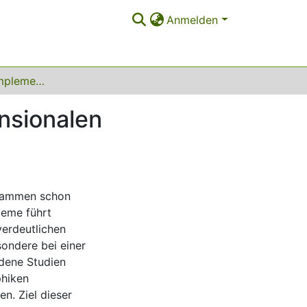
Anmelden
Konzeption und Implementierung eines dreidimensionalen Klassenbrowser für Java
nsionalen
grammen schon
teme führt
verdeutlichen
esondere bei einer
edene Studien
phiken
n. Ziel dieser