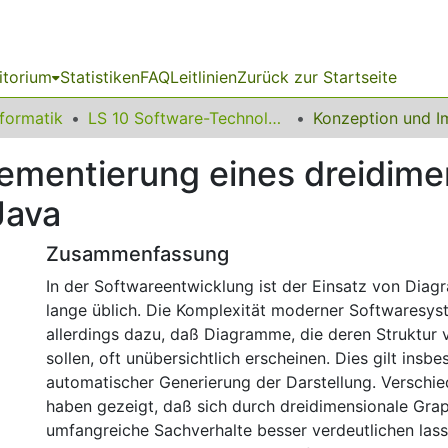
itorium
Statistiken
FAQ
Leitlinien
Zurück zur Startseite
nformatik
LS 10 Software-Technologie
ementierung eines dreidime
Java
Zusammenfassung
In der Softwareentwicklung ist der Einsatz von Dia
lange üblich. Die Komplexität moderner Softwaresys
allerdings dazu, daß Diagramme, die deren Struktur 
sollen, oft unübersichtlich erscheinen. Dies gilt insb
automatischer Generierung der Darstellung. Verschi
haben gezeigt, daß sich durch dreidimensionale Gra
umfangreiche Sachverhalte besser verdeutlichen lasse