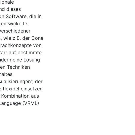
sionale
nd dieses
n Software, die in
 entwickelte
verschiedener
, wie z.B. der Cone
Sprachkonzepte von
starr auf bestimmte
ndern eine Lösung
nen Techniken
altes
ualisierungen", der
 flexibel einsetzen
 Kombination aus
g Language (VRML)