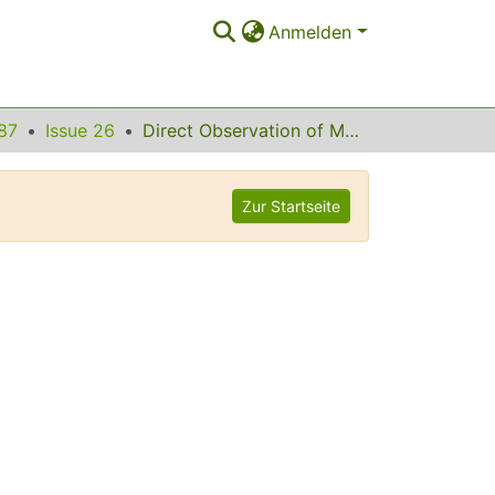
Anmelden
87
Issue 26
Direct Observation of Mass Oscillations Due to Ablative Richtmyer-Meshkov Instability in Plastic Targets
Zur Startseite