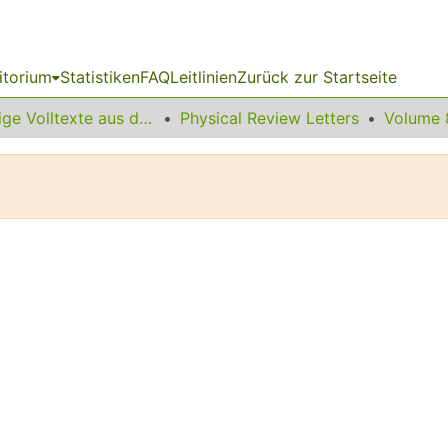
itorium
Statistiken
FAQ
Leitlinien
Zurück zur Startseite
Sonstige Volltexte aus dem Bibliotheksangebot
Physical Review Letters
Volume 