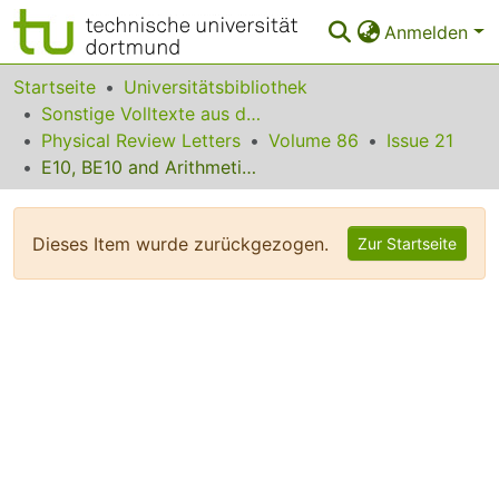
Anmelden
Bereiche & Sammlungen
Startseite
Universitätsbibliothek
Sonstige Volltexte aus dem Bibliotheksangebot
Das gesamte Repositorium
Physical Review Letters
Volume 86
Issue 21
E10, BE10 and Arithmetical Chaos in Superstring Cosmology
Statistiken
FAQ
Dieses Item wurde zurückgezogen.
Zur Startseite
Leitlinien
Zurück zur Startseite