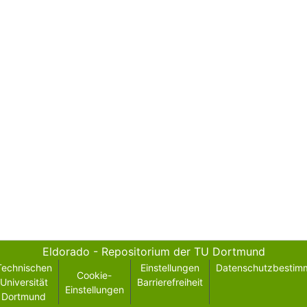
Eldorado - Repositorium der TU Dortmund
Technischen
Einstellungen
Datenschutzbestim
Cookie-
Universität
Barrierefreiheit
Einstellungen
Dortmund