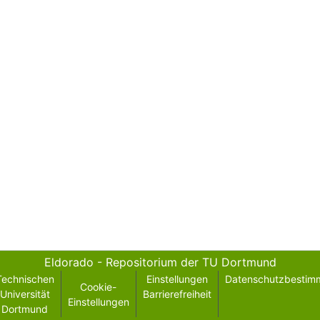
Eldorado - Repositorium der TU Dortmund
Technischen
Einstellungen
Datenschutzbestim
Cookie-
Universität
Barrierefreiheit
Einstellungen
Dortmund