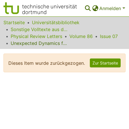
Anmelden
Bereiche & Sammlungen
Startseite
Universitätsbibliothek
Sonstige Volltexte aus dem Bibliotheksangebot
Das gesamte Repositorium
Physical Review Letters
Volume 86
Issue 07
Unexpected Dynamics for Self-Interstitial Clusters in Silicon
Statistiken
FAQ
Dieses Item wurde zurückgezogen.
Zur Startseite
Leitlinien
Zurück zur Startseite