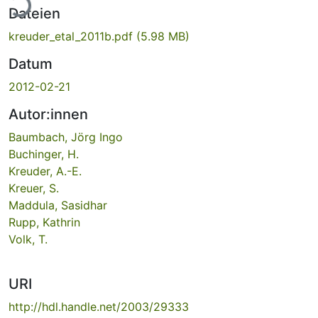
ade...
Dateien
kreuder_etal_2011b.pdf
(5.98 MB)
Datum
2012-02-21
Autor:innen
Baumbach, Jörg Ingo
Buchinger, H.
Kreuder, A.-E.
Kreuer, S.
Maddula, Sasidhar
Rupp, Kathrin
Volk, T.
URI
http://hdl.handle.net/2003/29333