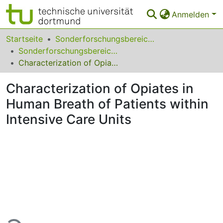
Anmelden
Bereiche & Sammlungen
Startseite
Sonderforschungsbereiche
Sonderforschungsbereich (SFB) 876
Das gesamte Repositorium
Characterization of Opiates in Human Breath of Patients within Intensive Care Units
Statistiken
Characterization of Opiates in
FAQ
Human Breath of Patients within
Intensive Care Units
Leitlinien
Zurück zur Startseite