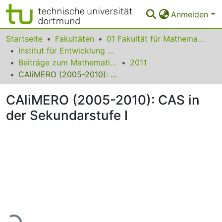
Anmelden
Bereiche & Sammlungen
Startseite
Fakultäten
01 Fakultät für Mathematik
Institut für Entwicklung und Erforschung des Mathematikunterrichts
Das gesamte Repositorium
Beiträge zum Mathematikunterricht
2011
CAliMERO (2005-2010): CAS in der Sekundarstufe I
Statistiken
CAliMERO (2005-2010): CAS in
FAQ
der Sekundarstufe I
Leitlinien
Zurück zur Startseite
Lade...