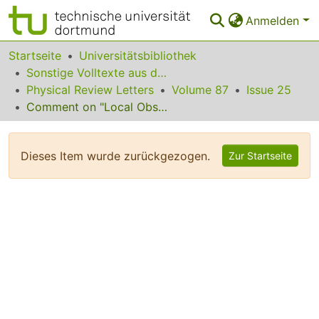
Anmelden
Bereiche & Sammlungen
Startseite
Universitätsbibliothek
Sonstige Volltexte aus dem Bibliotheksangebot
Das gesamte Repositorium
Physical Review Letters
Volume 87
Issue 25
Comment on "Local Observations of Phase Singularities in Optical Fields in Waveguide Structures"
Statistiken
FAQ
Dieses Item wurde zurückgezogen.
Zur Startseite
Leitlinien
Zurück zur Startseite