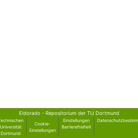
Eldorado - Repositorium der TU Dortmund
Technischen
Einstellungen
Datenschutzbestim
Cookie-
Universität
Barrierefreiheit
Einstellungen
Dortmund