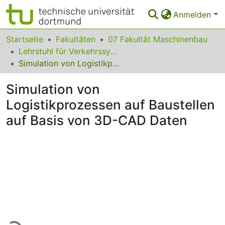
Anmelden
Bereiche & Sammlungen
Startseite
Fakultäten
07 Fakultät Maschinenbau
Lehrstuhl für Verkehrssysteme- und Logistik
Das gesamte Repositorium
Simulation von Logistikprozessen auf Baustellen auf Basis von 3D-CAD Daten
Statistiken
Simulation von
FAQ
Logistikprozessen auf Baustellen
auf Basis von 3D-CAD Daten
Leitlinien
Zurück zur Startseite