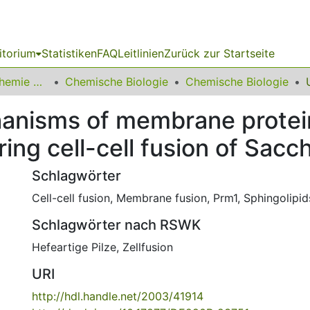
itorium
Statistiken
FAQ
Leitlinien
Zurück zur Startseite
03 Fakultät für Chemie und Chemische Biologie
Chemische Biologie
Chemische Biologie
anisms of membrane protein
ng cell-cell fusion of Sacc
Schlagwörter
Cell-cell fusion
,
Membrane fusion
,
Prm1
,
Sphingolipid
Schlagwörter nach RSWK
Hefeartige Pilze
,
Zellfusion
URI
http://hdl.handle.net/2003/41914