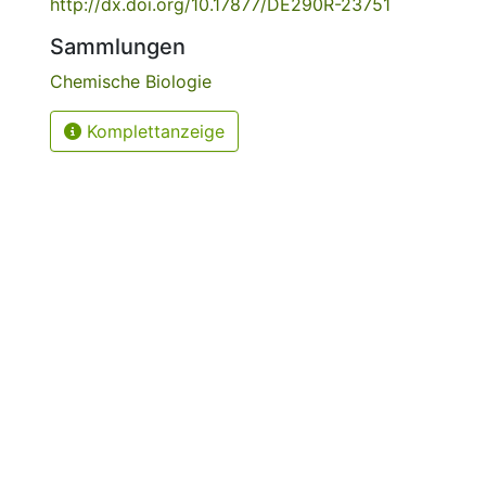
http://dx.doi.org/10.17877/DE290R-23751
Sammlungen
Chemische Biologie
Komplettanzeige