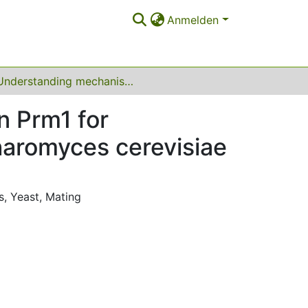
Anmelden
Understanding mechanisms of membrane protein Prm1 for membrane fusion during cell-cell fusion of Saccharomyces cerevisiae
 Prm1 for
haromyces cerevisiae
s
,
Yeast
,
Mating