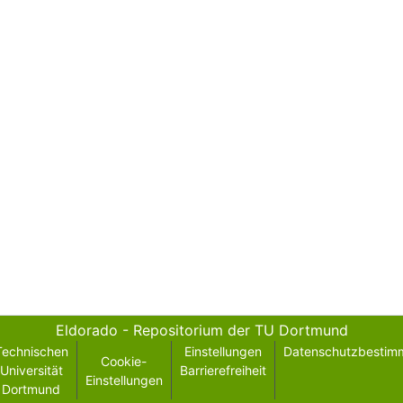
Eldorado - Repositorium der TU Dortmund
Technischen
Einstellungen
Datenschutzbestim
Cookie-
Universität
Barrierefreiheit
Einstellungen
Dortmund