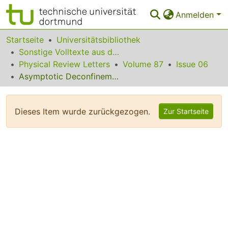
Anmelden
Bereiche & Sammlungen
Startseite
Universitätsbibliothek
Sonstige Volltexte aus dem Bibliotheksangebot
Das gesamte Repositorium
Physical Review Letters
Volume 87
Issue 06
Asymptotic Deconfinement in High-Density QCD
Statistiken
FAQ
Dieses Item wurde zurückgezogen.
Zur Startseite
Leitlinien
Zurück zur Startseite