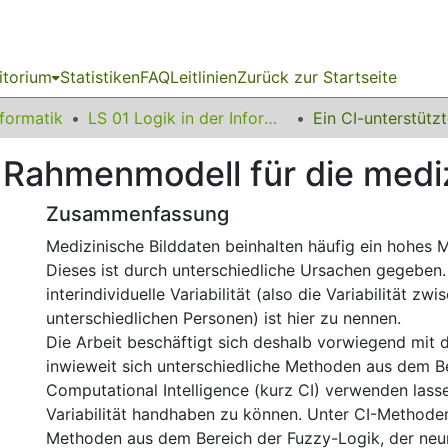
itorium
Statistiken
FAQ
Leitlinien
Zurück zur Startseite
nformatik
LS 01 Logik in der Informatik
 Rahmenmodell für die medi
Zusammenfassung
Medizinische Bilddaten beinhalten häufig ein hohes Ma
Dieses ist durch unterschiedliche Ursachen gegeben. 
interindividuelle Variabilität (also die Variabilität zwi
unterschiedlichen Personen) ist hier zu nennen.
Die Arbeit beschäftigt sich deshalb vorwiegend mit 
inwieweit sich unterschiedliche Methoden aus dem B
Computational Intelligence (kurz CI) verwenden lass
Variabilität handhaben zu können. Unter CI-Methoden
Methoden aus dem Bereich der Fuzzy-Logik, der neu