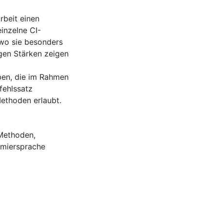
rbeit einen
einzelne CI-
 wo sie besonders
igen Stärken zeigen
ben, die im Rahmen
fehlssatz
ethoden erlaubt.
Methoden
,
miersprache