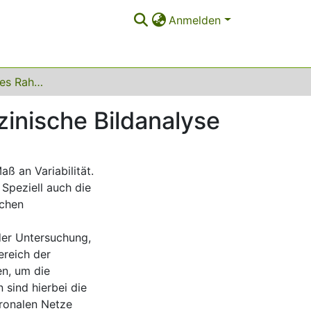
Anmelden
Ein CI-unterstütztes Rahmenmodell für die medizinische Bildanalyse
zinische Bildanalyse
ß an Variabilität.
Speziell auch die
schen
der Untersuchung,
ereich der
en, um die
 sind hierbei die
ronalen Netze