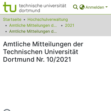
Anmelden
Bereiche & Sammlungen
Startseite
Hochschulverwaltung
Amtliche Mitteilungen der Technischen Universität Dortmund
2021
Das gesamte Repositorium
Amtliche Mitteilungen der Technischen Universität Dortmund Nr. 10/2021
Statistiken
Amtliche Mitteilungen der
FAQ
Technischen Universität
Dortmund Nr. 10/2021
Leitlinien
Zurück zur Startseite