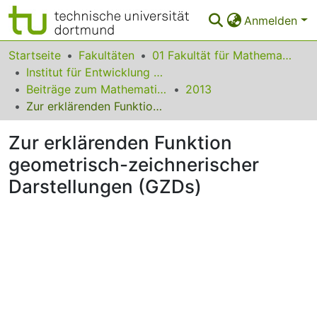
Anmelden
Bereiche & Sammlungen
Startseite
Fakultäten
01 Fakultät für Mathematik
Institut für Entwicklung und Erforschung des Mathematikunterrichts
Das gesamte Repositorium
Beiträge zum Mathematikunterricht
2013
Zur erklärenden Funktion geometrisch-zeichnerischer Darstellungen (GZDs)
Statistiken
Zur erklärenden Funktion
FAQ
geometrisch-zeichnerischer
Leitlinien
Darstellungen (GZDs)
Zurück zur Startseite