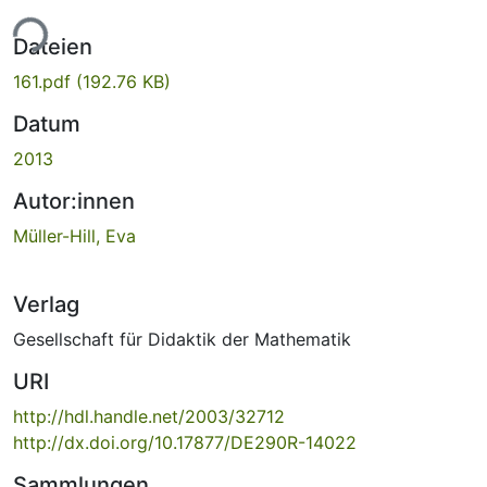
ade...
Dateien
161.pdf
(192.76 KB)
Datum
2013
Autor:innen
Müller-Hill, Eva
Verlag
Gesellschaft für Didaktik der Mathematik
URI
http://hdl.handle.net/2003/32712
http://dx.doi.org/10.17877/DE290R-14022
Sammlungen