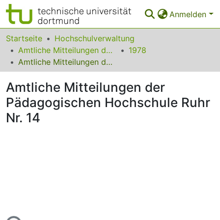
Anmelden
Bereiche & Sammlungen
Startseite
Hochschulverwaltung
Amtliche Mitteilungen der Pädagogischen Hochschule Ruhr
1978
Das gesamte Repositorium
Amtliche Mitteilungen der Pädagogischen Hochschule Ruhr Nr. 14
Statistiken
Amtliche Mitteilungen der
FAQ
Pädagogischen Hochschule Ruhr
Nr. 14
Leitlinien
Zurück zur Startseite