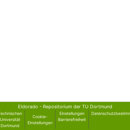
Eldorado - Repositorium der TU Dortmund
Technischen
Einstellungen
Datenschutzbestim
Cookie-
Universität
Barrierefreiheit
Einstellungen
Dortmund