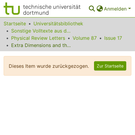
Anmelden
Bereiche & Sammlungen
Startseite
Universitätsbibliothek
Sonstige Volltexte aus dem Bibliotheksangebot
Das gesamte Repositorium
Physical Review Letters
Volume 87
Issue 17
Extra Dimensions and the Strong CP Problem
Statistiken
FAQ
Dieses Item wurde zurückgezogen.
Zur Startseite
Leitlinien
Zurück zur Startseite