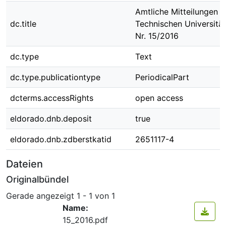
Amtliche Mitteilungen d
dc.title
Technischen Universit
Nr. 15/2016
dc.type
Text
dc.type.publicationtype
PeriodicalPart
dcterms.accessRights
open access
eldorado.dnb.deposit
true
eldorado.dnb.zdberstkatid
2651117-4
Dateien
Originalbündel
Gerade angezeigt
1 - 1 von 1
Name:
15_2016.pdf