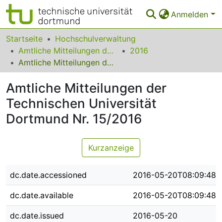
Anmelden
Bereiche & Sammlungen
Startseite
Hochschulverwaltung
Amtliche Mitteilungen der Technischen Universität Dortmund
2016
Das gesamte Repositorium
Amtliche Mitteilungen der Technischen Universität Dortmund Nr. 15/2016
Statistiken
Amtliche Mitteilungen der
FAQ
Technischen Universität
Dortmund Nr. 15/2016
Leitlinien
Zurück zur Startseite
Kurzanzeige
dc.date.accessioned
2016-05-20T08:09:48Z
dc.date.available
2016-05-20T08:09:48Z
dc.date.issued
2016-05-20