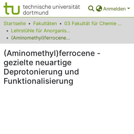
Anmelden
Bereiche & Sammlungen
Startseite
Fakultäten
03 Fakultät für Chemie und Chemische Biologie
Lehrstühle für Anorganische Chemie
Das gesamte Repositorium
(Aminomethyl)ferrocene - gezielte neuartige Deprotonierung und Funktionalisierung
Statistiken
(Aminomethyl)ferrocene -
FAQ
gezielte neuartige
Deprotonierung und
Leitlinien
Funktionalisierung
Zurück zur Startseite